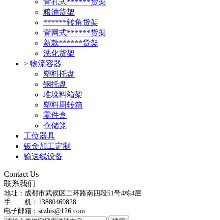
背孔式******货架
粮油货架
******转角货架
背网式******货架
新款******货架
洗化货架
>
物流容器
塑料托盘
钢托盘
堆垛料箱架
塑料周转箱
零件盒
仓储笼
工位器具
钣金加工定制
输送线设备
Contact Us
联系我们
地址：
成都市武侯区二环路南四段51号4栋4层
手 机：13880469828
电子邮箱：
sczhis@126.com