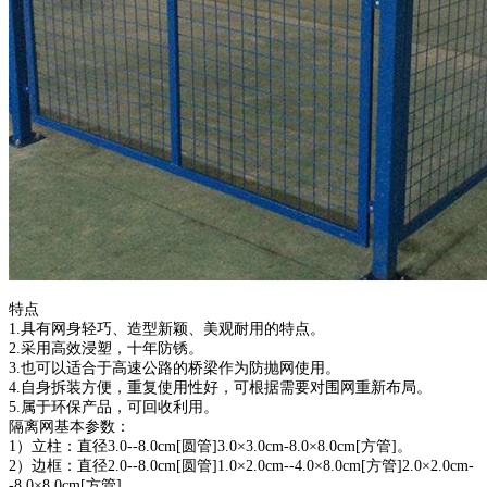
特点
1.具有网身轻巧、造型新颖、美观耐用的特点。
2.采用高效浸塑，十年防锈。
3.也可以适合于高速公路的桥梁作为防抛网使用。
4.自身拆装方便，重复使用性好，可根据需要对围网重新布局。
5.属于环保产品，可回收利用。
隔离网基本参数：
1）立柱：直径3.0--8.0cm[圆管]3.0×3.0cm-8.0×8.0cm[方管]。
2）边框：直径2.0--8.0cm[圆管]1.0×2.0cm--4.0×8.0cm[方管]2.0×2.0cm-
-8.0×8.0cm[方管]。