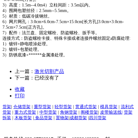
3）高度：1.5m--4.0m4）立柱间距：3.5m以内。
4）围网包塑丝径：2.5mm--5.5mm。
5）材质：低碳冷拔钢丝。
6）网片网孔：3.0cm×6.0cm-7.5cm×15.0cm[长方孔]3.0cm×3.0cm-
7.5cm×7.5cm[正方孔]。
7）配件：法兰盘、固定螺栓、防盗螺栓、扳手等。
连接方式：防盗螺栓卡接、特殊卡接或者连接件螺丝固定a防腐处理:
1）镀锌+静电喷涂处理。
2）镀锌+包塑处理。
3）防锈底漆+******金属漆处理。
上一篇：
激光切割产品
下一篇：已经没有了
收藏
打印
货架
|
仓储货架
|
重型货架
|
轻型货架
|
贯通式货架
|
模具货架
|
流利式
货架
|
重力式货架
|
中型货架
|
角钢货架
|
阁楼货架
|
皮带输送线|
货架
拆装
|
木板货架
|
食品货架
|
置物架
|
成都货架
|
四川货架