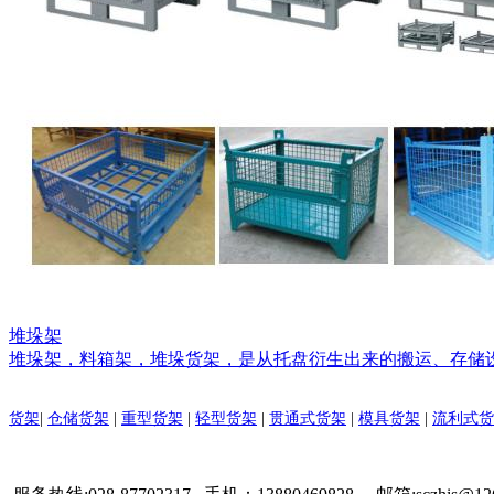
堆垛架
堆垛架，料箱架，堆垛货架，是从托盘衍生出来的搬运、存储
货架
|
仓储货架
|
重型货架
|
轻型货架
|
贯通式货架
|
模具货架
|
流利式货