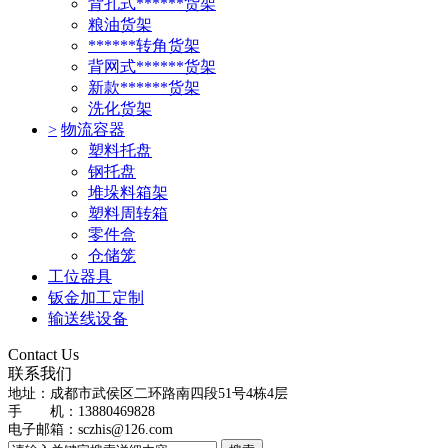
背孔式******货架
粮油货架
******转角货架
背网式******货架
新款******货架
洗化货架
>
物流容器
塑料托盘
钢托盘
堆垛料箱架
塑料周转箱
零件盒
仓储笼
工位器具
钣金加工定制
输送线设备
Contact Us
联系我们
地址：
成都市武侯区二环路南四段51号4栋4层
手 机：13880469828
电子邮箱：
sczhis@126.com