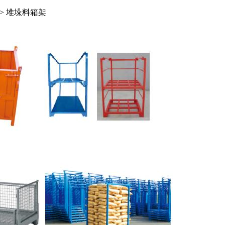
>
堆垛料箱架