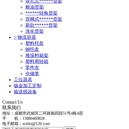
背孔式******货架
粮油货架
******转角货架
背网式******货架
新款******货架
洗化货架
>
物流容器
塑料托盘
钢托盘
堆垛料箱架
塑料周转箱
零件盒
仓储笼
工位器具
钣金加工定制
输送线设备
Contact Us
联系我们
地址：
成都市武侯区二环路南四段51号4栋4层
手 机：13880469828
电子邮箱：
sczhis@126.com