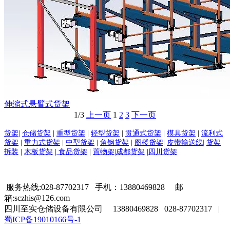
伸缩式悬臂式货架
1/3
上一页
1
2
3
下一页
货架
|
仓储货架
|
重型货架
|
轻型货架
|
贯通式货架
|
模具货架
|
流利式
货架
|
重力式货架
|
中型货架
|
角钢货架
|
阁楼货架
|
皮带输送线|
货架
拆装
|
木板货架
|
食品货架
|
置物架
|
成都货架
|
四川货架
服务热线:028-87702317 手机：13880469828 邮
箱:sczhis@126.com
四川至实仓储设备有限公司 13880469828 028-87702317 |
蜀ICP备19010166号-1