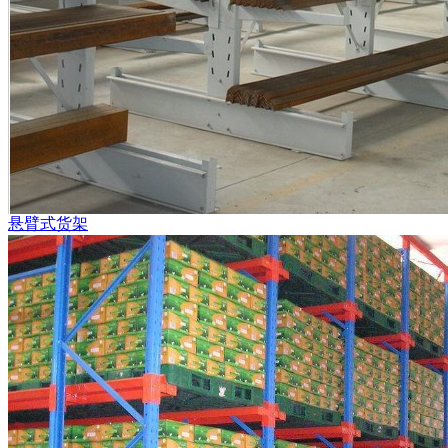
悬臂式货架