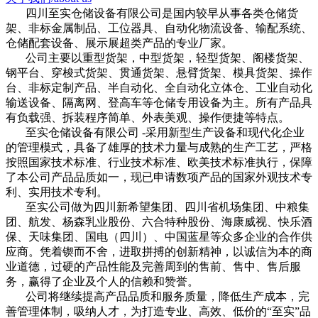
四川至实仓储设备有限公司是国内较早从事各类仓储货
架、非标金属制品、工位器具、自动化物流设备、输配系统、
仓储配套设备、展示展超类产品的专业厂家。
公司主要以重型货架，中型货架，轻型货架、阁楼货架、
钢平台、穿梭式货架、贯通货架、悬臂货架、模具货架、操作
台、非标定制产品、半自动化、全自动化立体仓、工业自动化
输送设备、隔离网、登高车等仓储专用设备为主。所有产品具
有负载强、拆装程序简单、外表美观、操作便捷等特点。
至实仓储设备有限公司 -采用新型生产设备和现代化企业
的管理模式，具备了雄厚的技术力量与成熟的生产工艺，严格
按照国家技术标准、行业技术标准、欧美技术标准执行，保障
了本公司产品品质如一，现已申请数项产品的国家外观技术专
利、实用技术专利。
至实公司做为四川新希望集团、四川省机场集团、中粮集
团、航发、杨森乳业股份、六合特种股份、海康威视、快乐酒
保、天味集团、国电（四川）、中国蓝星等众多企业的合作供
应商。凭着锲而不舍，进取拼搏的创新精神，以诚信为本的商
业道德，过硬的产品性能及完善周到的售前、售中、售后服
务，赢得了企业及个人的信赖和赞誉。
公司将继续提高产品品质和服务质量，降低生产成本，完
善管理体制，吸纳人才，为打造专业、高效、低价的“至实”品