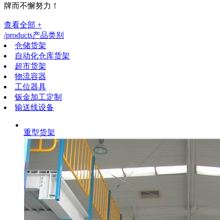
牌而不懈努力！
查看全部 +
/products
产品类别
仓储货架
自动化仓库货架
超市货架
物流容器
工位器具
钣金加工定制
输送线设备
重型货架