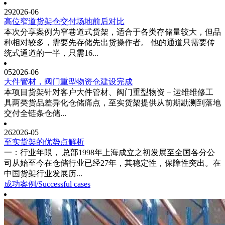
29
2026-06
高位窄道货架仓交付场地前后对比
本次分享案例为窄巷道式货架，适合于各类存储量较大，但品
种相对较多，需要先存储先出货操作者。 他的通道只需要传
统式通道的一半，只需16...
05
2026-06
大件管材，阀门重型物资仓建设完成
本项目货架针对客户大件管材、阀门重型物资 + 运维维修工
具两类货品差异化仓储痛点，至实货架提供从前期勘测到落地
交付全链条仓储...
26
2026-05
至实货架的优势点解析
一：行业年限， 总部1998年上海成立之初发展至全国各分公
司从始至今在仓储行业已经27年，其稳定性，保障性突出。在
中国货架行业发展历...
成功案例
/Successful cases