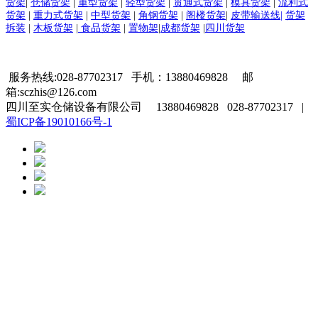
货架
|
仓储货架
|
重型货架
|
轻型货架
|
贯通式货架
|
模具货架
|
流利式
货架
|
重力式货架
|
中型货架
|
角钢货架
|
阁楼货架
|
皮带输送线|
货架
拆装
|
木板货架
|
食品货架
|
置物架
|
成都货架
|
四川货架
服务热线:028-87702317 手机：13880469828 邮
箱:sczhis@126.com
四川至实仓储设备有限公司 13880469828 028-87702317 |
蜀ICP备19010166号-1