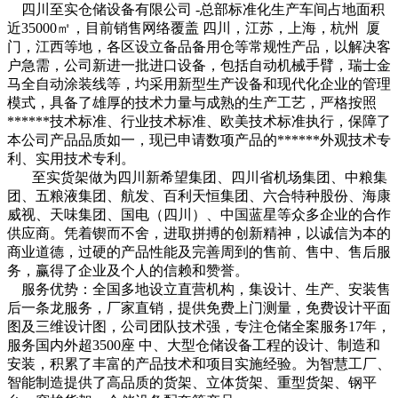
四川至实仓储设备有限公司 -总部标准化生产车间占地面积
近35000㎡，目前销售网络覆盖 四川，江苏，上海，杭州 厦
门，江西等地，各区设立备品备用仓等常规性产品
，
以解决客
户急需，公司新进一批进口设备，包括自动机械手臂，瑞士金
马全自动涂装线等，圴采用新型生产设备和现代化企业的管理
模式，具备了雄厚的技术力量与成熟的生产工艺，严格按照
******技术标准、行业技术标准、欧美技术标准执行，保障了
本公司产品品质如一，现已申请数项产品的******外观技术专
利、实用技术专利。
至实货架做为四川新希望集团、四川省机场集团、中粮集
团、五粮液集团、航发、百利天恒集团、六合特种股份、海康
威视、天味集团、国电（四川）、中国蓝星等众多企业的合作
供应商。凭着锲而不舍，进取拼搏的创新精神，以诚信为本的
商业道德，过硬的产品性能及完善周到的售前、售中、售后服
务，赢得了企业及个人的信赖和赞誉。
服务优势：全国多地设立直营机构，集设计、生产、安装售
后一条龙服务，厂家直销，提供免费上门测量，免费设计平面
图及三维设计图，公司团队技术强，专注仓储全案服务17年，
服务国内外超3500座 中、大型仓储设备工程的设计、制造和
安装，积累了丰富的产品技术和项目实施经验。为智慧工厂、
智能制造提供了高品质的货架、立体货架、重型货架、钢平