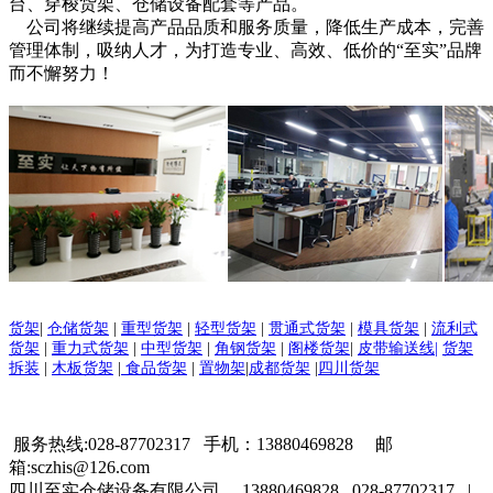
台、穿梭货架、仓储设备配套等产品。
公司将继续提高产品品质和服务质量，降低生产成本，完善
管理体制，吸纳人才，为打造专业、高效、低价的“至实”品牌
而不懈努力！
货架
|
仓储货架
|
重型货架
|
轻型货架
|
贯通式货架
|
模具货架
|
流利式
货架
|
重力式货架
|
中型货架
|
角钢货架
|
阁楼货架
|
皮带输送线|
货架
拆装
|
木板货架
|
食品货架
|
置物架
|
成都货架
|
四川货架
服务热线:028-87702317 手机：13880469828 邮
箱:sczhis@126.com
四川至实仓储设备有限公司 13880469828 028-87702317 |