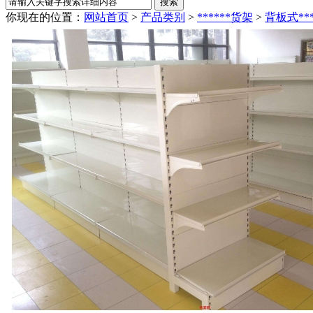
你现在的位置：
网站首页
>
产品类别
>
******货架
>
背板式**