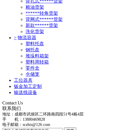
背孔式******货架
粮油货架
******转角货架
背网式******货架
新款******货架
洗化货架
>
物流容器
塑料托盘
钢托盘
堆垛料箱架
塑料周转箱
零件盒
仓储笼
工位器具
钣金加工定制
输送线设备
Contact Us
联系我们
地址：
成都市武侯区二环路南四段51号4栋4层
手 机：13880469828
电子邮箱：
sczhis@126.com