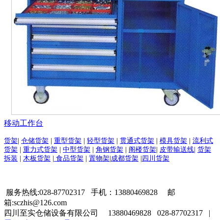
移动工作台
货架
|
仓储货架
|
重型货架
|
轻型货架
|
贯通式货架
|
模具货架
|
流利式
货架
|
重力式货架
|
中型货架
|
角钢货架
|
阁楼货架
|
皮带输送线|
货架
拆装
|
木板货架
|
食品货架
|
置物架
|
成都货架
|
四川货架
服务热线:028-87702317 手机：13880469828 邮
箱:sczhis@126.com
四川至实仓储设备有限公司 13880469828 028-87702317 |