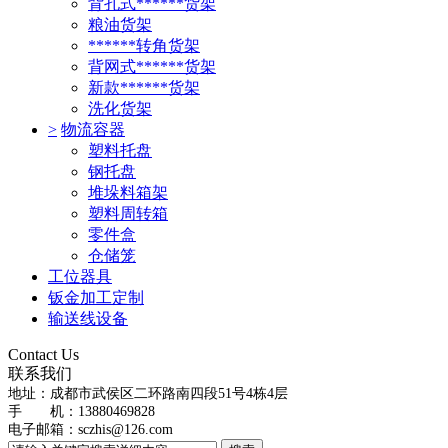
背孔式******货架
粮油货架
******转角货架
背网式******货架
新款******货架
洗化货架
>
物流容器
塑料托盘
钢托盘
堆垛料箱架
塑料周转箱
零件盒
仓储笼
工位器具
钣金加工定制
输送线设备
Contact Us
联系我们
地址：
成都市武侯区二环路南四段51号4栋4层
手 机：13880469828
电子邮箱：
sczhis@126.com