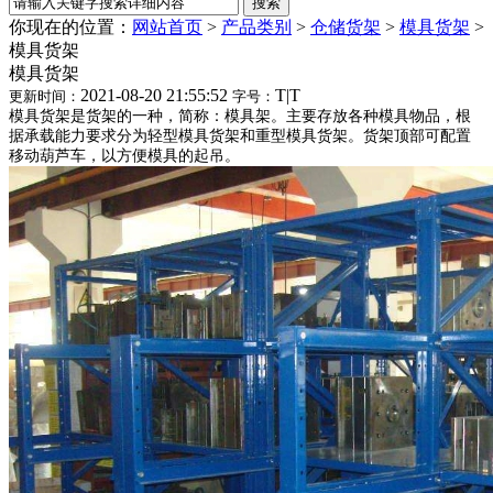
你现在的位置：
网站首页
>
产品类别
>
仓储货架
>
模具货架
>
模具货架
模具货架
2021-08-20 21:55:52
T
|
T
更新时间：
字号：
模具货架是货架的一种，简称：模具架。主要存放各种模具物品，根
据承载能力要求分为轻型模具货架和重型模具货架。货架顶部可配置
移动葫芦车，以方便模具的起吊。