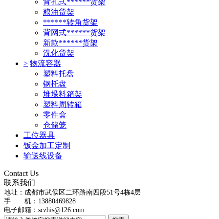
背孔式******货架
粮油货架
******转角货架
背网式******货架
新款******货架
洗化货架
>
物流容器
塑料托盘
钢托盘
堆垛料箱架
塑料周转箱
零件盒
仓储笼
工位器具
钣金加工定制
输送线设备
Contact Us
联系我们
地址：
成都市武侯区二环路南四段51号4栋4层
手 机：13880469828
电子邮箱：
sczhis@126.com