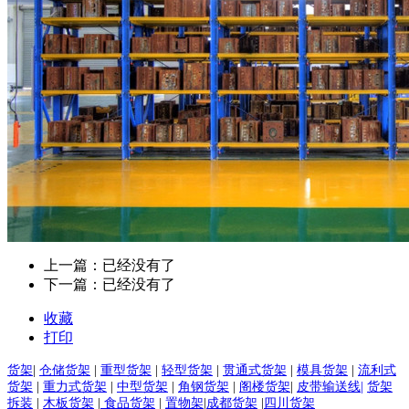
上一篇：已经没有了
下一篇：已经没有了
收藏
打印
货架
|
仓储货架
|
重型货架
|
轻型货架
|
贯通式货架
|
模具货架
|
流利式
货架
|
重力式货架
|
中型货架
|
角钢货架
|
阁楼货架
|
皮带输送线|
货架
拆装
|
木板货架
|
食品货架
|
置物架
|
成都货架
|
四川货架