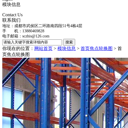
模块信息
Contact Us
联系我们
地址：
成都市武侯区二环路南四段51号4栋4层
手 机：13880469828
电子邮箱：
sczhis@126.com
你现在的位置：
网站首页
>
模块信息
>
首页焦点轮换图
>
首
页焦点轮换图