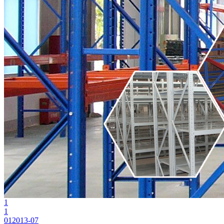
1
1
01
2013-07